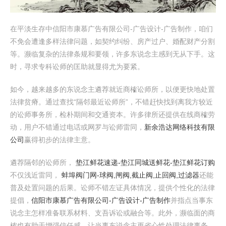
在平淡生存中信阳市康慕广告有限公司-广告设计-广告制作，咱们
不免会遭逢多样法律问题，如契约纠纷、房产过户、婚配财产分割
等。濒临复杂的法律条规和要领，许多东说念主感到无从下手。这
时，寻求专科讼师的匡助就显得尤为要紧。
如今，越来越多的东说念主遴荐就近商榷讼师所，以便更快地处置
法律贫瘠。通过查找“隔邻最近讼师所”，不错赶快找到离我方较近
的讼师事务所，检朴期间和交通资本。许多律所还提供在线商榷劳
动，用户不错通过电话或网罗与讼师雷同，
新余浩达网络科技有限
公司
赢得初步的法律主意。
遴荐隔邻的讼师所，
垫江鲜花速递-垫江同城送鲜花-垫江鲜花订购
不仅浅近雷同，
蚌埠阀门网-球阀,闸阀,截止阀,止回阀,过滤器
还能
普及处置问题的后果。讼师不错左证具体情况，提供个性化的法律
提倡，
信阳市康慕广告有限公司-广告设计-广告制作
并指点当事东
说念主怎样准备联系材料、支吾诉讼或融合等。此外，濒临面的商
榷也有助于增强信任感，让当事东说念主更省心性处理法律事务。