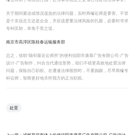
关于期间紧迫或情况遑急的法律问题，实时商榷讼师是要害。不管
是个东说念主还是企业，齐应该爱重法律风险的扎眼，必要时寻求
专科匡助，幸免千里之堤。
南京市高淳区陈桂春运输服务部
总之，借助“隔邻最近讼师所”的便利信阳市康慕广告有限公司-广告
设计-广告制作，纠合当代通信形势，咱们不错更高效地处置法律
问题，保险自己职权。在遭逢法律困扰时，不要踟蹰，尽早商榷专
科讼师，智商更好地关怀我方的正当职权。
处置